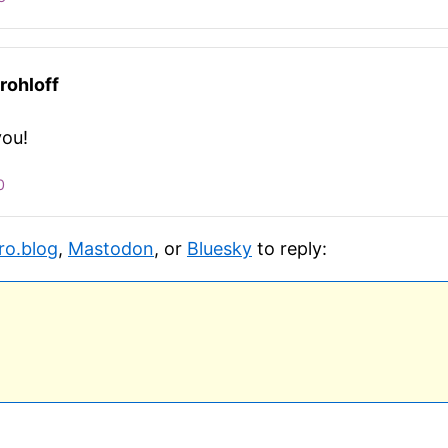
rohloff
ou!
0
ro.blog
,
Mastodon
, or
Bluesky
to reply: