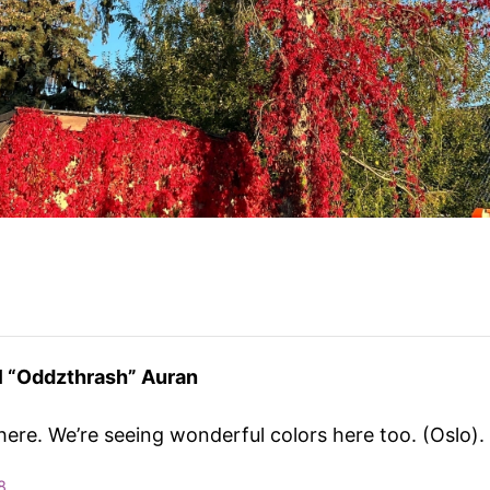
l “Oddzthrash” Auran
there. We’re seeing wonderful colors here too. (Oslo).
8