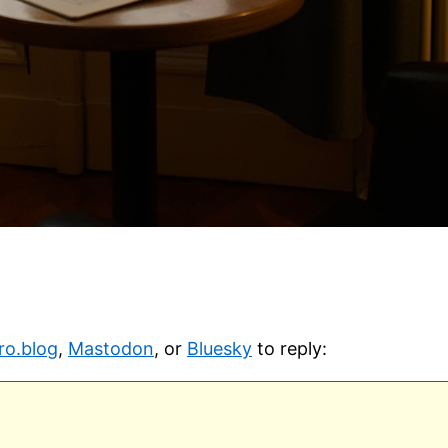
ro.blog
,
Mastodon
, or
Bluesky
to reply: