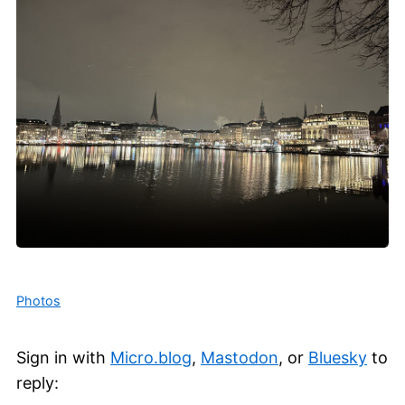
Photos
Sign in with
Micro.blog
,
Mastodon
, or
Bluesky
to
reply: