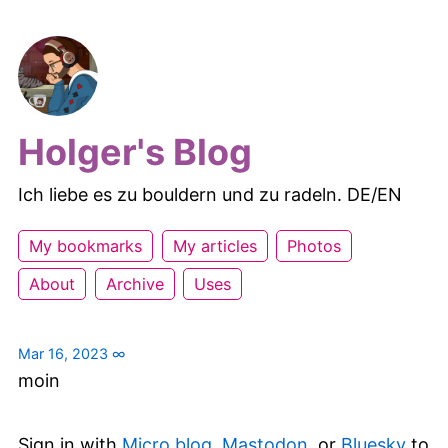
Holger's Blog
Ich liebe es zu bouldern und zu radeln. DE/EN
My bookmarks
My articles
Photos
About
Archive
Uses
Mar 16, 2023
∞
moin
Sign in with
Micro.blog
,
Mastodon
, or
Bluesky
to