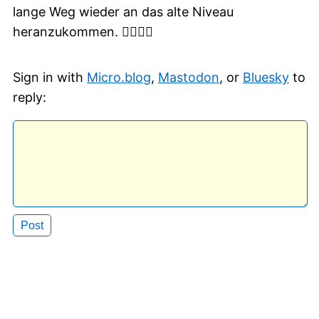
lange Weg wieder an das alte Niveau
heranzukommen. 🚴‍♂️🏋️‍♂️
Sign in with
Micro.blog
,
Mastodon
, or
Bluesky
to
reply: