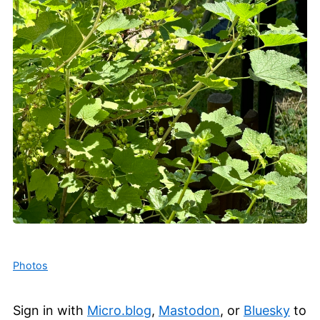
Photos
Sign in with
Micro.blog
,
Mastodon
, or
Bluesky
to