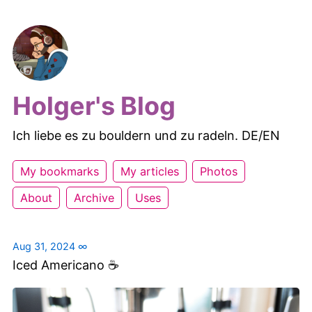
Holger's Blog
Ich liebe es zu bouldern und zu radeln. DE/EN
My bookmarks
My articles
Photos
About
Archive
Uses
Aug 31, 2024
∞
Iced Americano ☕️