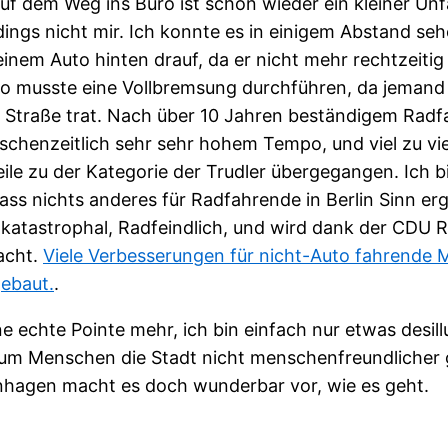
f dem Weg ins Büro ist schon wieder ein kleiner Unfal
dings nicht mir. Ich konnte es in einigem Abstand seh
einem Auto hinten drauf, da er nicht mehr rechtzeiti
to musste eine Vollbremsung durchführen, da jemand
 Straße trat. Nach über 10 Jahren beständigem Radfa
schenzeitlich sehr sehr hohem Tempo, und viel zu vi
eile zu der Kategorie der Trudler übergegangen. Ich b
ss nichts anderes für Radfahrende in Berlin Sinn ergi
st katastrophal, Radfeindlich, und wird dank der CDU 
acht.
Viele Verbesserungen für nicht-Auto fahrende
ebaut.
.
e echte Pointe mehr, ich bin einfach nur etwas desill
um Menschen die Stadt nicht menschenfreundlicher 
hagen macht es doch wunderbar vor, wie es geht.