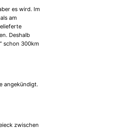
aber es wird. Im
 als am
lieferte
en. Deshalb
os“ schon 300km
he angekündigt.
reieck zwischen