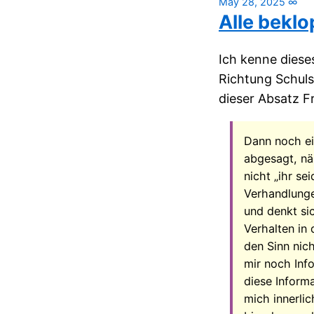
May 28, 2025
∞
Alle beklo
Ich kenne dieses
Richtung Schuls
dieser Absatz F
Dann noch ei
abgesagt, nä
nicht „ihr se
Verhandlunge
und denkt sic
Verhalten in
den Sinn nic
mir noch Inf
diese Informa
mich innerli