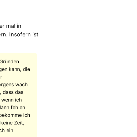
er mal in
n. Insofern ist
 Gründen
gen kann, die
ür
morgens wach
o, dass das
d wenn ich
dann fehlen
, bekomme ich
keine Zeit,
ch ein