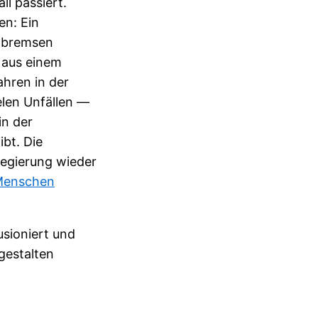
l passiert.
en: Ein
g bremsen
 aus einem
hren in der
elen Unfällen —
in der
bt. Die
Regierung wieder
 Menschen
usioniert und
gestalten